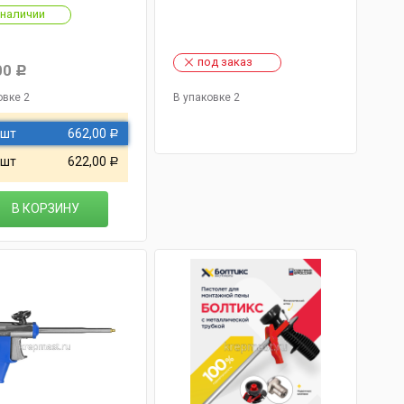
 наличии
под заказ
00
Р
овке 2
В упаковке 2
 шт
662,00
Р
 шт
622,00
Р
В КОРЗИНУ