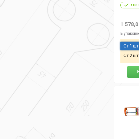
в на
1 578,0
В упаковк
От 1 шт
От 2 шт