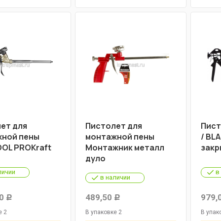
ет для
Пистолет для
Пист
ной пены
монтажной пены
/ BL
OL PROКraft
Монтажник металл
закр
дуло
личии
в
в наличии
0
489,50
979,
Р
Р
е 2
В упаковке 2
В упак