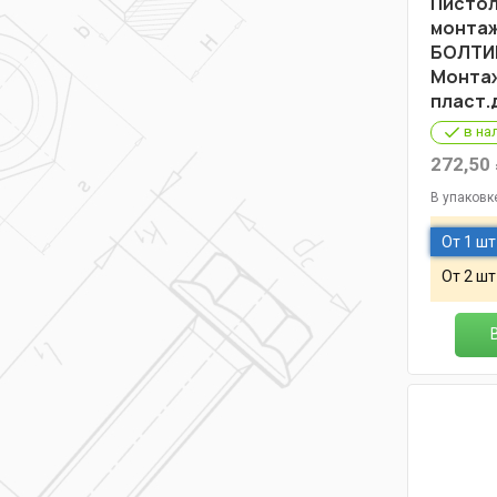
Пистол
монтаж
БОЛТИК
Монта
пласт.
в на
272,50
В упаковк
От 1 шт
От 2 шт