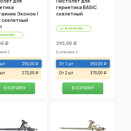
олет для
Пистолет для
етика
герметика BASIC
ажник Эконом /
скелетный
 скелетный
л
в наличии
 наличии
00
393,00
Р
Р
овке 2
В упаковке 2
 шт
290,00
От 1 шт
393,00
Р
Р
 шт
272,00
От 2 шт
370,00
Р
Р
В КОРЗИНУ
В КОРЗИНУ