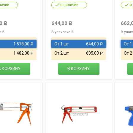
личии
в наличии
в
0
644,00
662,
Р
Р
е 2
В упаковке 2
В упак
1 578,00
От 1 шт
644,00
От 1
Р
Р
1 482,00
От 2 шт
605,00
От 2
Р
Р
В КОРЗИНУ
В КОРЗИНУ