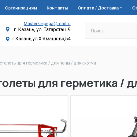
Организациям
Контакты
Оплата / Доставка
О
Masterkrepega@mail.ru
г. Казань, ул. Татарстан, 9
г.Казань,ул.Х.Ямашева,54
столеты для герметика / для пены / для скотча
олеты для герметика / дл