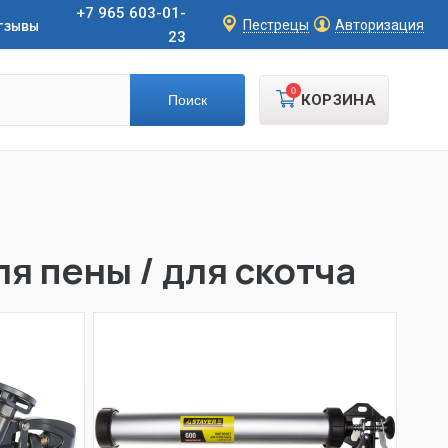
+7 965 603-01-
тзывы
Пестрецы
Авторизация
23
0
КОРЗИНА
я пены / для скотча