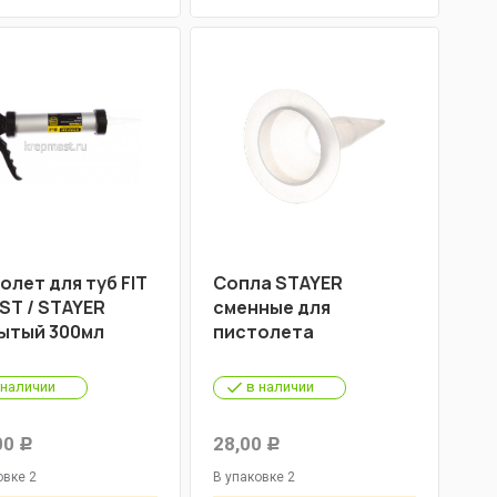
олет для туб FIT
Сопла STAYER
AST / STAYER
сменные для
ытый 300мл
пистолета
 наличии
в наличии
00
28,00
Р
Р
овке 2
В упаковке 2