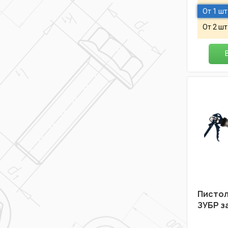
От 1 шт
От 2 шт
Пистол
ЗУБР з