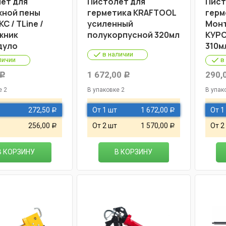
ет для
Пистолет для
Пист
ной пены
герметика KRAFTOOL
герм
С / TLine /
усиленный
Монт
жник
полукорпусной 320мл
КУРС
дуло
310м
в наличии
личии
в
1 672,00
290,
Р
Р
е 2
В упаковке 2
В упак
272,50
От 1 шт
1 672,00
От 1
Р
Р
256,00
От 2 шт
1 570,00
От 2
Р
Р
В КОРЗИНУ
В КОРЗИНУ