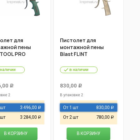
олет для
Пистолет для
ажной пены
монтажной пены
TOOL PRO
Blast FLINT
 наличии
в наличии
6,00
830,00
Р
Р
овке 2
В упаковке 2
 шт
3 496,00
От 1 шт
830,00
Р
Р
 шт
3 284,00
От 2 шт
780,00
Р
Р
В КОРЗИНУ
В КОРЗИНУ