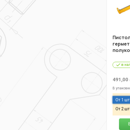
Пистол
гермети
полуко
в на
491,00
В упаковк
От 1 шт
От 2 шт