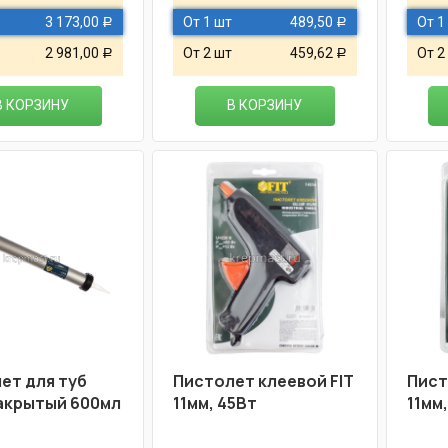
3 173,00
От 1 шт
489,50
От 1
Р
Р
2 981,00
От 2 шт
459,62
От 2
Р
Р
В КОРЗИНУ
В КОРЗИНУ
ет для туб
Пистолет клеевой FIT
Пист
акрытый 600мл
11мм, 45Вт
11мм