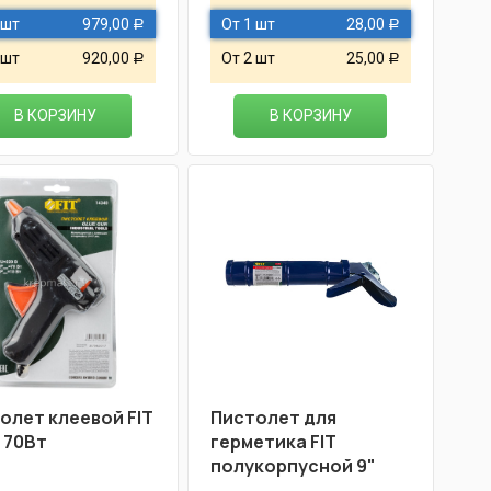
 шт
979,00
От 1 шт
28,00
Р
Р
 шт
920,00
От 2 шт
25,00
Р
Р
В КОРЗИНУ
В КОРЗИНУ
олет клеевой FIT
Пистолет для
, 70Вт
герметика FIT
полукорпусной 9"