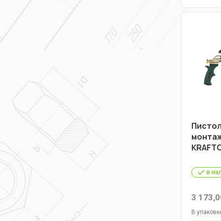
Пистол
монтаж
KRAFTO
в на
3 173,0
В упаковк