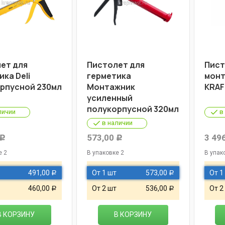
ет для
Пистолет для
Пист
ка Deli
герметика
монт
рпусной 230мл
Монтажник
KRAF
усиленный
полукорпусной 320мл
личии
в
в наличии
573,00
3 49
Р
Р
е 2
В упаковке 2
В упак
491,00
От 1 шт
573,00
От 1
Р
Р
460,00
От 2 шт
536,00
От 2
Р
Р
В КОРЗИНУ
В КОРЗИНУ