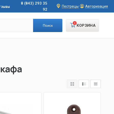
8 (843) 293 35
тзывы
Пестрецы
Авторизация
92
0
КОРЗИНА
шкафа