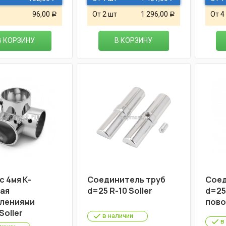
96,00
От 2 шт
1 296,00
От 4
Р
Р
В КОРЗИНУ
В КОРЗИНУ
с 4мя К-
Соединитель труб
Соед
ая
d=25 R-10 Soller
d=25
лениями
пово
Soller
в наличии
в