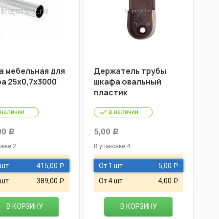
а мебельная для
Держатель трубы
а 25х0,7х3000
шкафа овальный
пластик
 наличии
в наличии
00
5,00
Р
Р
овке 2
В упаковке 4
 шт
415,00
От 1 шт
5,00
Р
Р
 шт
389,00
От 4 шт
4,00
Р
Р
В КОРЗИНУ
В КОРЗИНУ