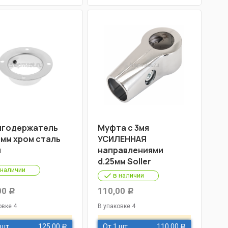
годержатель
Муфта с 3мя
мм хром сталь
УСИЛЕННАЯ
м
направлениями
d.25мм Soller
 наличии
в наличии
00
110,00
Р
Р
овке 4
В упаковке 4
 шт
125,00
От 1 шт
110,00
Р
Р