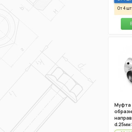
От 4 шт
Муфта 
образн
направ
d.25мм 