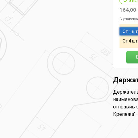
в на
164,00
В упаковк
От 1 шт
От 4 шт
Держат
Держатель 
наименова
отправив з
Крепежа".