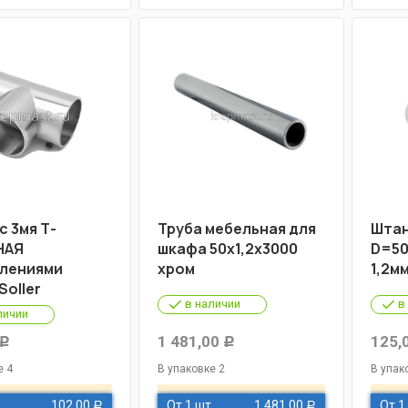
с 3мя Т-
Труба мебельная для
Штан
НАЯ
шкафа 50х1,2х3000
D=50
лениями
хром
1,2м
Soller
в наличии
в
личии
1 481,00
125,
Р
Р
е 4
В упаковке 2
В упак
102,00
От 1 шт
1 481,00
От 1
Р
Р