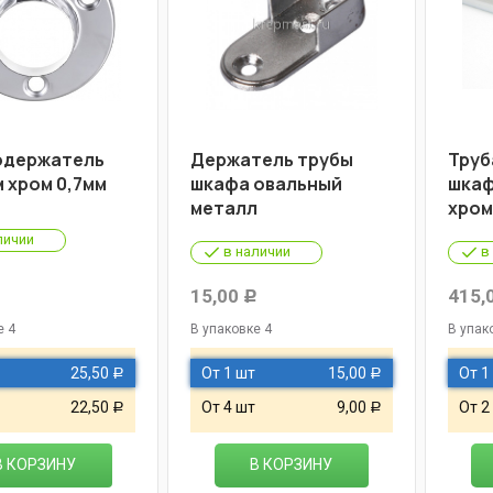
одержатель
Держатель трубы
Труб
 хром 0,7мм
шкафа овальный
шкаф
металл
хром
личии
в наличии
в
15,00
415,
Р
Р
е 4
В упаковке 4
В упак
25,50
От 1 шт
15,00
От 1
Р
Р
22,50
От 4 шт
9,00
От 2
Р
Р
В КОРЗИНУ
В КОРЗИНУ