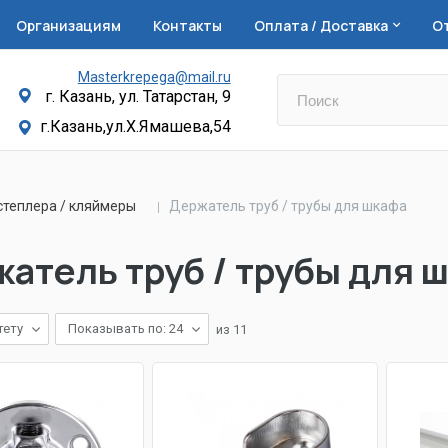
Организациям
Контакты
Оплата / Доставка
О
Masterkrepega@mail.ru
г. Казань, ул. Татарстан, 9
г.Казань,ул.Х.Ямашева,54
степлера / кляймеры
Держатель труб / трубы для шкафа
атель труб / трубы для 
тету
Показывать по: 24
из
11