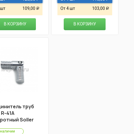
 шт
109,00
От 4 шт
103,00
Р
Р
В КОРЗИНУ
В КОРЗИНУ
инитель труб
 R-41А
ротный Soller
 наличии