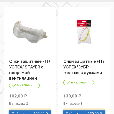
Очки защитные FIT/
Очки защитные FIT/
УСПЕХ/ STAYER с
УСПЕХ/ЗУБР
непрямой
желтые с дужками
вентиляцией
в наличии
в наличии
102,00
130,00
Р
Р
В упаковке 2
В упаковке 3
От 1 шт
102,00
От 1 шт
130,00
Р
Р