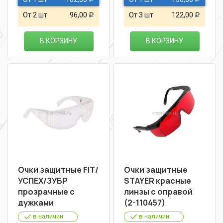
От 2 шт
96,00
От 3 шт
122,00
Р
Р
В КОРЗИНУ
В КОРЗИНУ
Очки защитные FIT/
Очки защитные
УСПЕХ/ЗУБР
STAYER красные
прозрачные с
линзы с оправой
дужками
(2-110457)
в наличии
в наличии